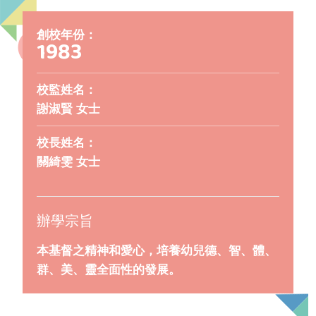
創校年份：
1983
校監姓名：
謝淑賢 女士
校長姓名：
關綺雯 女士
辦學宗旨
本基督之精神和愛心，培養幼兒德、智、體、
群、美、靈全面性的發展。