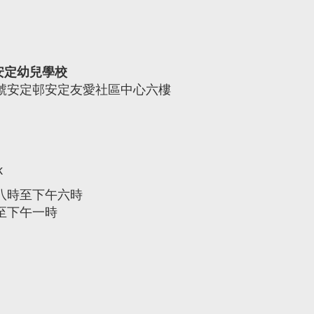
安定幼兒學校
A號安定邨安定友愛社區中心六樓
k
午八時至下午六時
時至下午一時