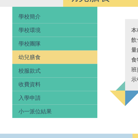
學校簡介
學校環境
本
飲
學校團隊
量
幼兒膳食
食
班
校服款式
示
收費資料
入學申請
小一派位結果