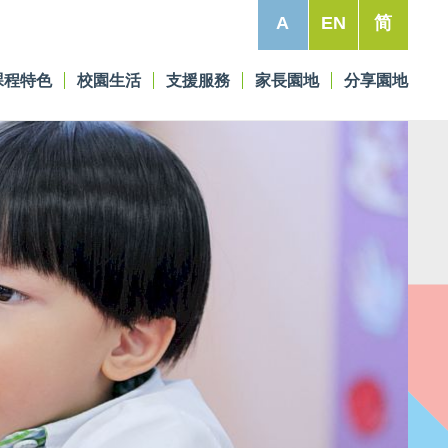
A
EN
简
課程特色
校園生活
支援服務
家長園地
分享園地