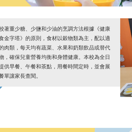
校著重少糖、少鹽和少油的烹調方法根據《健康
食金字塔》的原則，食材以穀物類為主，配以適
的肉類，每天均有蔬菜、水果和奶類飲品或替代
物，確保兒童營養均衡和身體健康。本校為全日
提供早餐、午餐和茶點，用餐時間定時，並會展
餐單讓家長查閱。