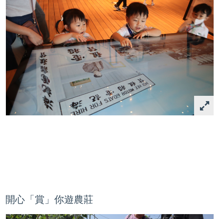
開心「賞」你遊農莊